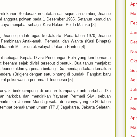
Apr
Mar
niti karier. Berdasarkan catatan dari sejumlah sumber, Jeanne
gai anggota polwan pada 1 Desember 1965. Setahun kemudian
Feb
ercaya menjabat sebagai Kasi Hukum Polda Maluku.[3]
Jan
ku, Jeanne pindah tugas ke Jakarta. Pada tahun 1970, Jeanne
 Pembinaan Anak-anak, Pemuda, dan Wanita (Kasi Binapta)
De
kamah Militer untuk wilayah Jakarta-Banten.[4]
No
t sebagai Kepala Divisi Penerangan Polri yang kini bernama
Okt
at keenam sejak divisi tersebut dibentuk. Dua tahun menjabat
 Jeanne akhirnya pecah bintang. Dia mendapatkakan kenaikan
Se
Jenderal (Brigjen) dengan satu bintang di pundak. Pangkat baru
al polisi wanita pertama di Indonesia.[5]
Agu
Jul
 banyak berkecimpung di urusan kampanye anti-narkoba. Dia
asan narkoba dan mendirikan Yayasan Permadi Siwi, sebuah
Jun
 narkotika. Jeanne Mandagi wafat di usianya yang ke 80 tahun
i tempat pemakaman umum (TPU) Jagakarsa, Jakarta Selatan.
Me
Apr
Mar
Agu