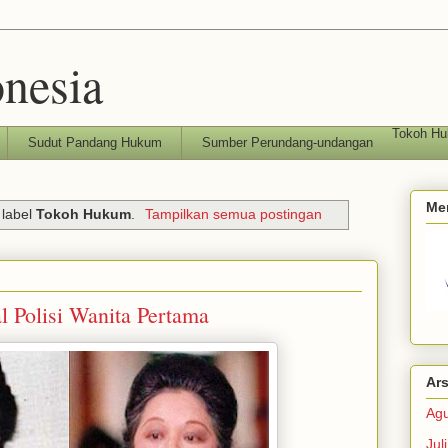
nesia
Tokoh H
Sudut Pandang Hukum
Sumber Perundang-undangan
Me
 label
Tokoh Hukum
.
Tampilkan semua postingan
l Polisi Wanita Pertama
Ars
Agu
Jul