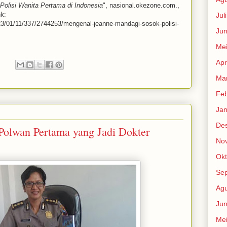
olisi Wanita Pertama di Indonesia
", nasional.okezone.com.,
k:
Jul
23/01/11/337/2744253/mengenal-jeanne-mandagi-sosok-polisi-
Jun
Me
Apr
:
Mar
Feb
Jan
De
Polwan Pertama yang Jadi Dokter
No
Okt
Se
Agu
Jun
Me