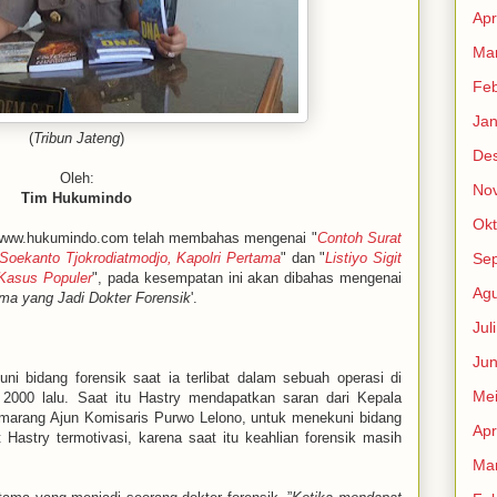
Apr
Mar
Feb
Jan
(
Tribun Jateng
)
De
Oleh:
No
Tim Hukumindo
Okt
ww.hukumindo.com telah membahas mengenai "
Contoh Surat
Soekanto Tjokrodiatmodjo, Kapolri Pertama
" dan "
Listiyo Sigit
Se
Kasus Populer
", pada kesempatan ini akan dibahas mengenai
Agu
ma yang Jadi Dokter Forensik
'.
Jul
Jun
ni bidang forensik saat ia terlibat dalam sebuah operasi di
Me
000 lalu. Saat itu Hastry mendapatkan saran dari Kepala
marang Ajun Komisaris Purwo Lelono, untuk menekuni bidang
Apr
 Hastry termotivasi, karena saat itu keahlian forensik masih
Mar