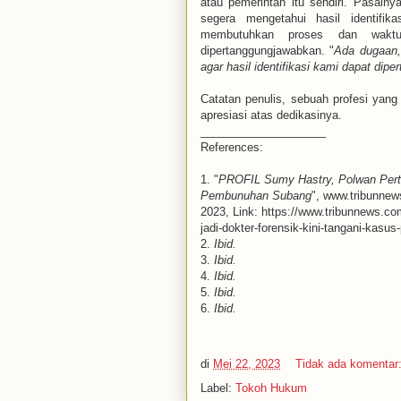
atau pemerintah itu sendiri. Pasalny
segera mengetahui hasil identifika
membutuhkan proses dan waktu 
dipertanggungjawabkan. "
Ada dugaan,
agar hasil identifikasi kami dapat dip
Catatan penulis, sebuah profesi yang 
apresiasi atas dedikasinya.
____________________
References:
1. "
PROFIL Sumy Hastry, Polwan Perta
Pembunuhan Subang
", www.tribunnew
2023, Link: https://www.tribunnews.co
jadi-dokter-forensik-kini-tangani-kas
2.
Ibid.
3.
Ibid.
4.
Ibid.
5.
Ibid.
6.
Ibid.
di
Mei 22, 2023
Tidak ada komentar
Label:
Tokoh Hukum