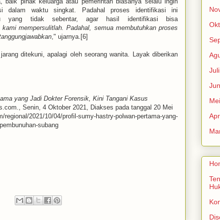
a, baik pihak keluarga atau pemerintah biasanya selalu ingin
No
si dalam waktu singkat. Padahal proses identifikasi ini
yang tidak sebentar, agar hasil identifikasi bisa
Okt
 kami mempersulitlah. Padahal, semua membutuhkan proses
ertanggungjawabkan
," ujarnya.[6]
Se
jarang ditekuni, apalagi oleh seorang wanita. Layak diberikan
Agu
Jul
Jun
ma yang Jadi Dokter Forensik, Kini Tangani Kasus
Me
s.com., Senin, 4 Oktober 2021, Diakses pada tanggal 20 Mei
Apr
m/regional/2021/10/04/profil-sumy-hastry-polwan-pertama-yang-
us-pembunuhan-subang
Mar
Ho
Ten
Hu
:
Ko
Dis