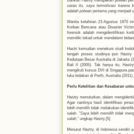
Bahkan Hastry merupakan polwan pert
saran itu, saya termotivasi karena k
adalah polwan pertama yang menjadi d
Wanita kelahiran 23 Agustus 1970 ini
Korban Bencana atau Disaster Victim
forensik adalah mengidentifikasi ko
memiliki tekad untuk mendalami bidang
Hastri kemudian menekuni studi kedok
tengah proses studinya pun Hastry
Kedutaan Besar Australia di Jakarta 
Bali II (2005). Tak hanya itu, Hastr
mengikuti kursus DVI di Singapura pad
luka ledakan di Perth, Australia (2011).
Perlu Ketelitian dan Kesabaran untu
Hastry menuturkan, dalam mengidentifi
Agar nantinya hasil identifikasi je
lebih memilih tidak melakukan identifi
salah. ”
Saya lebih memilih tidak meng
salah
,” ungkap Hastry.[5]
Menurut Hastry, di Indonesia sendiri 