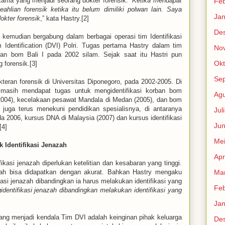
ama yang menjadi seorang dokter forensik. ”
Ketika mendapat
Feb
eahlian forensik ketika itu belum dimiliki polwan lain. Saya
Jan
okter forensik
,” kata Hastry.[2]
De
 kemudian bergabung dalam berbagai operasi tim Identifikasi
 Identification (DVI) Polri. Tugas pertama Hastry dalam tim
No
rban bom Bali I pada 2002 silam. Sejak saat itu Hastri pun
Okt
 forensik.[3]
Se
teran forensik di Universitas Diponegoro, pada 2002-2005. Di
 masih mendapat tugas untuk mengidentifikasi korban bom
Agu
(2004), kecelakaan pesawat Mandala di Medan (2005), dan bom
y juga terus menekuni pendidikan spesialisnya, di antaranya
Jul
a 2006, kursus DNA di Malaysia (2007) dan kursus identifikasi
Jun
[4]
Me
k Identifikasi Jenazah
Apr
kasi jenazah diperlukan ketelitian dan kesabaran yang tinggi.
nazah bisa didapatkan dengan akurat. Bahkan Hastry mengaku
Mar
kasi jenazah dibandingkan ia harus melakukan identifikasi yang
Feb
identifikasi jenazah dibandingkan melakukan identifikasi yang
Jan
yang menjadi kendala Tim DVI adalah keinginan pihak keluarga
De