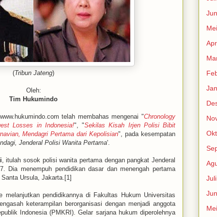
Jun
Me
Apr
Mar
(
Tribun Jateng
)
Feb
Jan
Oleh:
Tim Hukumindo
De
www.hukumindo.com telah membahas mengenai "
Chronology
No
est Losses in Indonesia!
", "
Sekilas Kisah Irjen Polisi Bibit
Okt
rnavian, Mendagri Pertama dari Kepolisian
", pada kesempatan
dagi, Jenderal Polisi Wanita Pertama
'.
Se
i
, itulah sosok polisi wanita pertama dengan pangkat Jenderal
Agu
1937. Dia menempuh pendidikan dasar dan menengah pertama
anta Ursula, Jakarta.[1]
Jul
Jun
e melanjutkan pendidikannya di Fakultas Hukum Universitas
engasah keterampilan berorganisasi dengan menjadi anggota
Me
epublik Indonesia (PMKRI). Gelar sarjana hukum diperolehnya