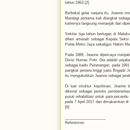
tahun 1963.[2]
Berbekal gelar sarjana itu, Jeanne me
Mandagi pertama kali diangkat seba
kariernya langsung menanjak dan dip
Sekitar tiga tahun bertugas di Malu
diberi amanah sebagai Kepala Seksi
Polda Metro Jaya sekaligus Hakim Mah
Pada 1989, Jeanne dipercaya menjaba
Divisi Humas Polri. Dia adalah pejab
sebagai kadiv Penerangan, pada 1991
pangkat perwira tinggi yaitu Brigadir 
itu mengukuhkan Jeanne sebagai jender
Di luar struktur kepolisian, Jeanne
dikenal sebagai perintis pemberant
pusat rehabilitasi untuk para pecandu
pada 7 April 2017 dan dimakamkan d
[6]
____________________
References: