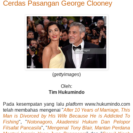
Cerdas Pasangan George Clooney
(
gettyimages
)
Oleh:
Tim Hukumindo
Pada kesempatan yang lalu
platform
www.hukumindo.com
telah membahas mengenai "
After 10 Years of Marriage, This
Man is Divorced by His Wife Because He is Addicted To
Fishing
", "
Notonagoro, Akademisi Hukum Dan Pelopor
Filsafat Pancasila
", "
Mengenal Tony Blair, Mantan Perdana