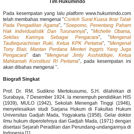
Tim Hukumindo
Pada kesempatan yang lalu
platform
www.hukumindo.com
telah membahas mengenai "
Contoh Surat Kuasa Ikrar Talak
Pada Pengadilan Agama
", "
Soepomo, Penentang Paham
Hak Individualistik Dan Turunannya
", "
Michelle Obama,
Sekilas Karirnya Sebagai Pengacara
", "
Mengenal
Taufiequrachman Ruki, Ketua KPK Pertama
", "
Mengenal
Tony Blair, Mantan Perdana Menteri Inggris Yang Juga
Pengacara
" dan "
Mengenal Jimly Asshiddiqie, Ketua
Mahkamah Konstitusi RI Pertama
", pada kesempatan ini
akan dibahas mengenai ''.
Biografi Singkat
Prof. Dr. RM. Sudikno Mertokusumo, S.H. dilahirkan di
Surabaya, 7 Desember 1924. Ia menempuh pendidikan HIS
(1939), MULO (1942), Sekolah Menengah Tinggi (1946),
menyelesaikan studi Sarjana Hukum di Fakultas Hukum
Universitas Gadjah Mada, Yogyakarta (1958). Gelar doktor
ilmu hukum diperolehnya dari Gadjah Mada, (1971) dengan
disertasi Sejarah Peradilan dan Perundang-undangannya di
Indonesia.[1]