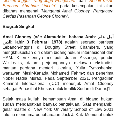
Menteri Inggris Yang Juga Pengacara
" dan "
Secuil Kisah
Beracara Abraham Lincoln
", pada kesempatan ini akan
dibahas mengenai '
Mengenal Amal Clooney, Pengacara
Cerdas Pasangan George Clooney
'.
Biografi Singkat
Amal Clooney (née Alamuddin; bahasa Arab: أمل علم
الدين‎; lahir 3 Februari 1978)
adalah seorang barrister
Lebanon-Inggris di Doughty Street Chambers, yang
mengkhususkan diri dalam bidang hukum internasional dan
HAM. Klien-kliennya meliputi Julian Assange, pendiri
WikiLeaks, dalam perjuangannya melawan ekstradisi;
mantan perdana menteri Ukraina, Yulia Tymoshenko;
wartawan Mesir-Kanada Mohamed Fahmy; dan penerima
Nobel Nadia Murad. Pada September 2021, Pengadilan
Kriminal Internasional (ICC) menunjuk Amal Clooney
sebagai Penasihat Khusus untuk konflik Sudan di Darfur.[1]
Sejak masa kuliah, kemampuan Amal di bidang hukum
sudah mendapatkan banyak pengakuan. Saat mengambil
gelar master di New York University School of Law 2001
lalu, ia menerima penghargaan Jack J. Katz Memorial untuk