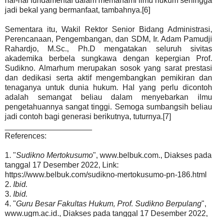
hal-hal fundamental dalam memahami ilmu hukum sehingga
jadi bekal yang bermanfaat, tambahnya.[6]
Sementara itu, Wakil Rektor Senior Bidang Administrasi,
Perencanaan, Pengembangan, dan SDM, Ir. Adam Pamudji
Rahardjo, M.Sc., Ph.D mengatakan seluruh sivitas
akademika berbela sungkawa dengan kepergian Prof.
Sudikno. Almarhum merupakan sosok yang sarat prestasi
dan dedikasi serta aktif mengembangkan pemikiran dan
tenaganya untuk dunia hukum. Hal yang perlu dicontoh
adalah semangat beliau dalam menyebarkan ilmu
pengetahuannya sangat tinggi. Semoga sumbangsih beliau
jadi contoh bagi generasi berikutnya, tuturnya.[7]
____________________
References:
1. "
Sudikno Mertokusumo
", www.belbuk.com., Diakses pada
tanggal 17 Desember 2022, Link:
https://www.belbuk.com/sudikno-mertokusumo-pn-186.html
2.
Ibid.
3.
Ibid.
4. "
Guru Besar Fakultas Hukum, Prof. Sudikno Berpulang
",
www.ugm.ac.id., Diakses pada tanggal 17 Desember 2022,