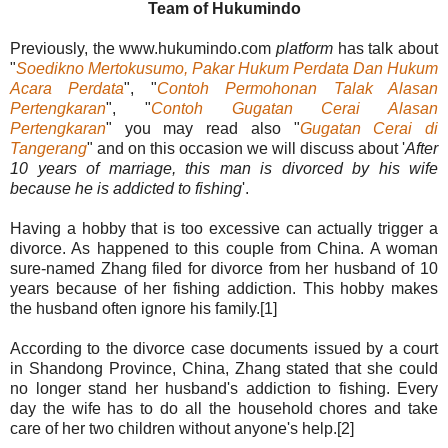
Team of Hukumindo
Previously, the www.hukumindo.com
platform
has talk about
"
Soedikno Mertokusumo, Pakar Hukum Perdata Dan Hukum
Acara Perdata
", "
Contoh Permohonan Talak Alasan
Pertengkaran
", "
Contoh Gugatan Cerai Alasan
Pertengkaran
" you may read also "
Gugatan Cerai di
Tangerang
" and on this occasion we will discuss about '
After
10 years of marriage, this man is divorced by his wife
because he is addicted to fishing
'.
Having a hobby that is too excessive can actually trigger a
divorce. As happened to this couple from China. A woman
sure-named Zhang filed for divorce from her husband of 10
years because of her fishing addiction. This hobby makes
the husband often ignore his family.[1]
According to the divorce case documents issued by a court
in Shandong Province, China, Zhang stated that she could
no longer stand her husband's addiction to fishing. Every
day the wife has to do all the household chores and take
care of her two children without anyone's help.[2]