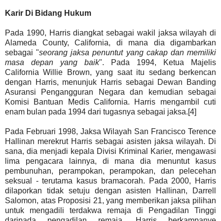
Karir Di Bidang Hukum
Pada 1990, Harris diangkat sebagai wakil jaksa wilayah di
Alameda County, California, di mana dia digambarkan
sebagai "
seorang jaksa penuntut yang cakap dan memiliki
masa depan yang baik
". Pada 1994, Ketua Majelis
California Willie Brown, yang saat itu sedang berkencan
dengan Harris, menunjuk Harris sebagai Dewan Banding
Asuransi Pengangguran Negara dan kemudian sebagai
Komisi Bantuan Medis California. Harris mengambil cuti
enam bulan pada 1994 dari tugasnya sebagai jaksa.[4]
Pada Februari 1998, Jaksa Wilayah San Francisco Terence
Hallinan merekrut Harris sebagai asisten jaksa wilayah. Di
sana, dia menjadi kepala Divisi Kriminal Karier, mengawasi
lima pengacara lainnya, di mana dia menuntut kasus
pembunuhan, perampokan, perampokan, dan pelecehan
seksual - terutama kasus bramacorah. Pada 2000, Harris
dilaporkan tidak setuju dengan asisten Hallinan, Darrell
Salomon, atas Proposisi 21, yang memberikan jaksa pilihan
untuk mengadili terdakwa remaja di Pengadilan Tinggi
daripada pengadilan remaja. Harris berkampanye