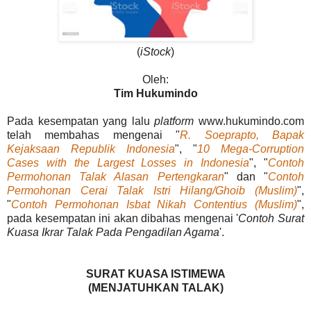
(
iStock
)
Oleh:
Tim Hukumindo
Pada kesempatan yang lalu
platform
www.hukumindo.com
telah membahas mengenai "
R. Soeprapto, Bapak
Kejaksaan Republik Indonesia
", "
10 Mega-Corruption
Cases with the Largest Losses in Indonesia
", "
Contoh
Permohonan Talak Alasan Pertengkaran
" dan "
Contoh
Permohonan Cerai Talak Istri Hilang/Ghoib (Muslim)
",
"
Contoh Permohonan Isbat Nikah Contentius (Muslim)
",
pada kesempatan ini akan dibahas mengenai '
Contoh Surat
Kuasa Ikrar Talak Pada Pengadilan Agama
'.
SURAT KUASA ISTIMEWA
(MENJATUHKAN TALAK)