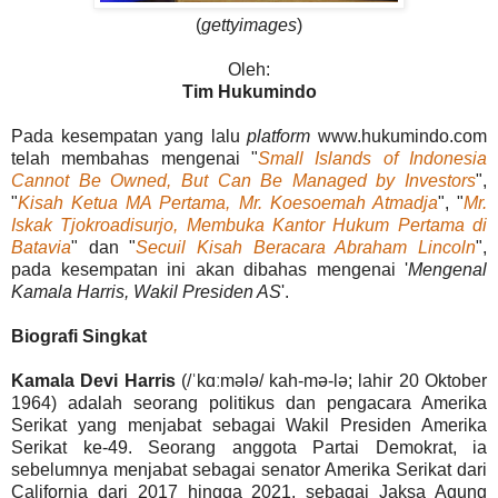
(
gettyimages
)
Oleh:
Tim Hukumindo
Pada kesempatan yang lalu
platform
www.hukumindo.com
telah membahas mengenai "
Small Islands of Indonesia
Cannot Be Owned, But Can Be Managed by Investors
",
"
Kisah Ketua MA Pertama, Mr. Koesoemah Atmadja
", "
Mr.
Iskak Tjokroadisurjo, Membuka Kantor Hukum Pertama di
Batavia
" dan "
Secuil Kisah Beracara Abraham Lincoln
",
pada kesempatan ini akan dibahas mengenai '
Mengenal
Kamala Harris, Wakil Presiden AS
'.
Biografi Singkat
Kamala Devi Harris
(/ˈkɑːmələ/ kah-mə-lə; lahir 20 Oktober
1964) adalah seorang politikus dan pengacara Amerika
Serikat yang menjabat sebagai Wakil Presiden Amerika
Serikat ke-49. Seorang anggota Partai Demokrat, ia
sebelumnya menjabat sebagai senator Amerika Serikat dari
California dari 2017 hingga 2021, sebagai Jaksa Agung