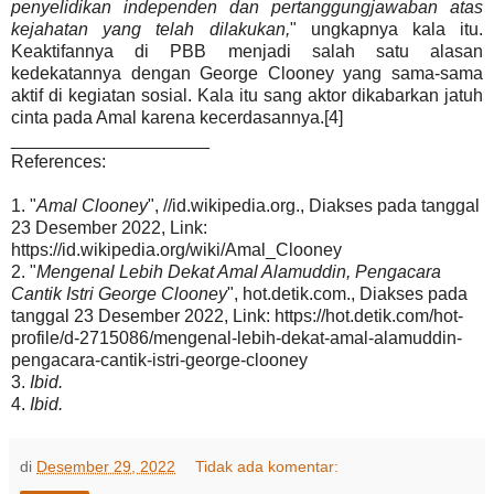
penyelidikan independen dan pertanggungjawaban atas
kejahatan yang telah dilakukan,
" ungkapnya kala itu.
Keaktifannya di PBB menjadi salah satu alasan
kedekatannya dengan George Clooney yang sama-sama
aktif di kegiatan sosial. Kala itu sang aktor dikabarkan jatuh
cinta pada Amal karena kecerdasannya.[4]
____________________
References:
1. "
Amal Clooney
", //id.wikipedia.org., Diakses pada tanggal
23 Desember 2022, Link:
https://id.wikipedia.org/wiki/Amal_Clooney
2. "
Mengenal Lebih Dekat Amal Alamuddin, Pengacara
Cantik Istri George Clooney
", hot.detik.com., Diakses pada
tanggal 23 Desember 2022, Link: https://hot.detik.com/hot-
profile/d-2715086/mengenal-lebih-dekat-amal-alamuddin-
pengacara-cantik-istri-george-clooney
3.
Ibid.
4.
Ibid.
di
Desember 29, 2022
Tidak ada komentar: