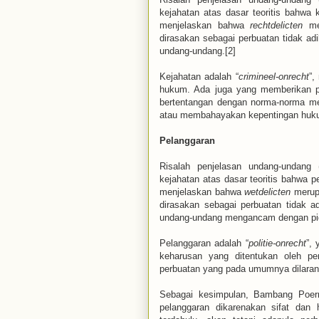
kejahatan atas dasar teoritis bahwa 
menjelaskan bahwa
rechtdelicten
mer
dirasakan sebagai perbuatan tidak adi
undang-undang.[2]
Kejahatan adalah “
crimineel-onrecht
”,
hukum. Ada juga yang memberikan p
bertentangan dengan norma-norma me
atau membahayakan kepentingan huk
Pelanggaran
Risalah penjelasan undang-undang
kejahatan atas dasar teoritis bahwa p
menjelaskan bahwa
wetdelicten
merupa
dirasakan sebagai perbuatan tidak ad
undang-undang mengancam dengan pid
Pelanggaran adalah “
politie-onrecht
”,
keharusan yang ditentukan oleh p
perbuatan yang pada umumnya dilarang
Sebagai kesimpulan, Bambang Poer
pelanggaran dikarenakan sifat dan 