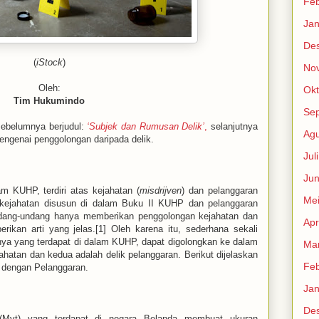
Feb
Jan
De
(
iStock
)
No
Oleh:
Okt
Tim Hukumindo
Se
 sebelumnya berjudul:
‘Subjek dan Rumusan Delik’
,
selanjutnya
Agu
ngenai penggolongan daripada delik.
Jul
Jun
am KUHP, terdiri atas kejahatan (
misdrijven
) dan pelanggaran
Me
 kejahatan disusun di dalam Buku II KUHP dan pelanggaran
dang-undang hanya memberikan penggolongan kejahatan dan
Apr
rikan arti yang jelas.[1] Oleh karena itu, sederhana sekali
ya yang terdapat di dalam KUHP, dapat digolongkan ke dalam
Mar
jahatan dan kedua adalah delik pelanggaran. Berikut dijelaskan
Feb
 dengan Pelanggaran.
Jan
De
 (Mvt) yang terdapat di negara Belanda membuat ukuran