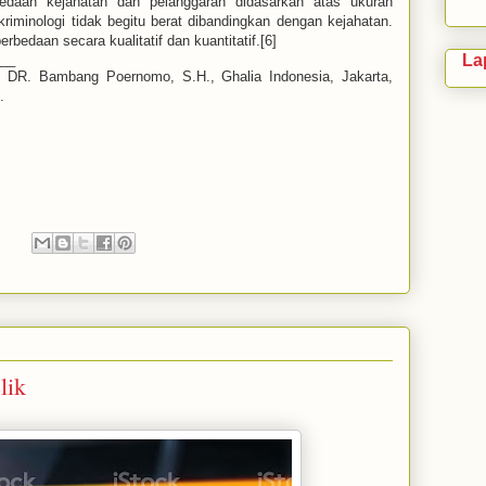
bedaan kejahatan dan pelanggaran didasarkan atas ukuran
kriminologi tidak begitu berat dibandingkan dengan kejahatan.
rbedaan secara kualitatif dan kuantitatif.[6]
La
___
. DR. Bambang Poernomo, S.H.,
Ghalia Indonesia, Jakarta,
.
:
lik