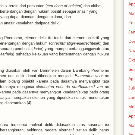
Apr
lik terdiri dari perbuatan (
een doen of nalaten
) dan akibat,
bertentangan dengan hukum positif sebagai anasir yang
Mar
 yang dapat diancam dengan pidana; dan
Feb
n anasir kesalahan daripada delik.
Jan
Poernomo, elemen delik itu terdiri dari elemen objektif yang
De
bertentangan dengan hukum (
onrechtmatig/wederrechtelijk
) dan
 seorang pembuat (
dader
) yang mampu bertanggungjawab atau
No
aarheid
) terhadap kelakuan yang bertentangan dengan hukum
Okt
Se
yang diuraikan oleh van Bemmelen dalam Bambang Poernomo
en dari delik dapat dibedakan menjadi:
Elementen voor de
Agu
lam bidang objektif karena pada dasarnya menyangkut tata
eterusnya mengenai
elementen voor de strafbaarheid van de
Jul
f karena pada dasarnya menyangkut keadaan/sikap batin orang
Jun
anya merupakan elemen yang diperlukan untuk menentukan
ng diancamkan.[4]
Me
Apr
ra terperinci melihat delik didasarkan atas susunan isi
Mar
bersangkutan, sehingga secara alternatif setiap delik harus
Agu