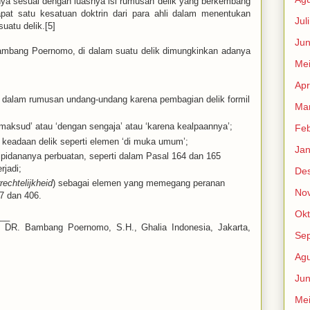
 sesuai dengan luasnya isi rumusan delik yang berkembang
pat satu kesatuan doktrin dari para ahli dalam menentukan
Jul
uatu delik.[5]
Jun
ambang Poernomo, di dalam suatu delik dimungkinkan adanya
Me
Apr
n dalam rumusan undang-undang karena pembagian delik formil
Mar
 maksud’ atau ‘dengan sengaja’ atau ‘karena kealpaannya’;
Feb
 keadaan delik seperti elemen ‘di muka umum’;
Jan
ipidananya perbuatan, seperti dalam Pasal 164 dan 165
rjadi;
De
rechtelijkheid
) sebagai elemen yang memegang peranan
No
67 dan 406.
Okt
___
. DR. Bambang Poernomo, S.H.,
Ghalia Indonesia, Jakarta,
Se
Agu
Jun
Me