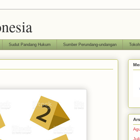
nesia
Sudut Pandang Hukum
Sumber Perundang-undangan
Toko
Me
Ars
Agu
Jul