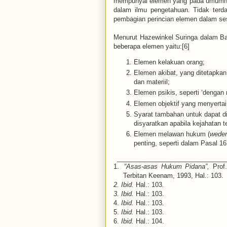
mempunyai elemen yang pada umumnya
dalam ilmu pengetahuan. Tidak terda
pembagian perincian elemen dalam ses
Menurut Hazewinkel Suringa dalam B
beberapa elemen yaitu:[6]
Elemen kelakuan orang;
Elemen akibat, yang ditetapka
dan materiil;
Elemen psikis, seperti ‘dengan
Elemen objektif yang menyertai
Syarat tambahan untuk dapat d
disyaratkan apabila kejahatan te
Elemen melawan hukum (
weder
penting, seperti dalam Pasal 1
______________________________
1.
“Asas-asas Hukum Pidana”,
Prof
Terbitan Keenam, 1993, Hal.: 103.
2.
Ibid.
Hal.: 103
.
3.
Ibid.
Hal.: 103.
4.
Ibid.
Hal.: 103.
5.
Ibid.
Hal.: 103.
6.
Ibid.
Hal.: 104.