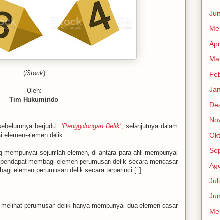
Jun
Me
Apr
Mar
(
iStock
)
Feb
Jan
Oleh:
Tim Hukumindo
De
No
 sebelumnya berjudul:
‘Penggolongan Delik’
,
selanjutnya dalam
i elemen-elemen delik.
Okt
Se
ng mempunyai sejumlah elemen, di antara para ahli mempunyai
ian pendapat membagi elemen perumusan delik secara mendasar
Agu
agi elemen perumusan delik secara terperinci.[1]
Jul
Jun
 melihat perumusan delik hanya mempunyai dua elemen dasar
Me