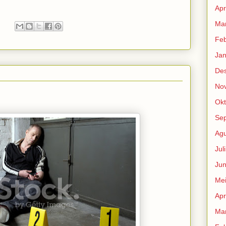
Apr
Mar
:
Feb
Jan
De
No
Okt
Se
Agu
Jul
Jun
Me
Apr
Mar