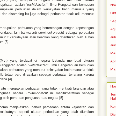
kejahatan adalah “
rechtdelicten
”. Ilmu Pengetahuan kemudian
No
upakan perbuatan dalam keinsyafan batin manusia yang
Okt
l dan disamping itu juga sebagai perbuatan tidak adil menurut
Se
 merupakan perbuatan yang bertentangan dengan kepentingan
Agu
endapat lain bahwa arti
crimineel-onrecht
sebagai perbuatan
Jul
nurut kebudayaan atau keadilan yang ditentukan oleh Tuhan
um.[3]
Jun
Me
 (Mvt) yang terdapat di negara Belanda membuat ukuran
Apr
elanggaran adalah “
wetsdelicten
”. Ilmu Pengetahuan kemudian
Mar
kan perbuatan yang menurut keinsyafan batin manusia tidak
il, tetapi baru dirasakan sebagai perbuatan terlarang karena
ana.[4]
Ho
 yaitu merupakan perbuatan yang tidak mentaati larangan atau
enguasa negara.
Politie-onrecht
ini menitikberatkan sebagai
Ten
 oleh peraturan penguasa atau negara.[5]
Hu
Ko
nomo menjelaskan, bahwa perbedaan antara kejahatan dan
hakikatnya, seperti ukuran perbedaan yang telah diuraikan
Dis