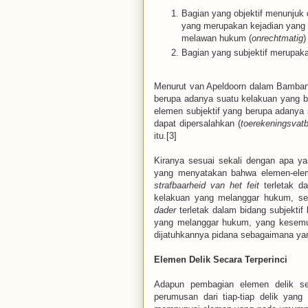
Bagian yang objektif menunjuk de
yang merupakan kejadian yang 
melawan hukum (
onrechtmatig
)
Bagian yang subjektif merupaka
Menurut van Apeldoorn dalam Bambang 
berupa adanya suatu kelakuan yang 
elemen subjektif yang berupa adanya
dapat dipersalahkan (
toerekeningsvatb
itu.[3]
Kiranya sesuai sekali dengan apa 
yang menyatakan bahwa elemen-elem
strafbaarheid van het feit
terletak da
kelakuan yang melanggar hukum, s
dader
terletak dalam bidang subjekti
yang melanggar hukum, yang kesemu
dijatuhkannya pidana sebagaimana ya
Elemen Delik Secara Terperinci
Adapun pembagian elemen delik seca
perumusan dari tiap-tiap delik yang 