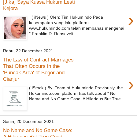
[Jika] Saya Kuasa Hukum Lesti
Kejora
›
( iNews ) Oleh: Tim Hukumindo Pada
kesempatan yang lalu platform
www.hukumindo.com telah membahas mengenai
" Franklin D. Roosevelt: ...
Rabu, 22 Desember 2021
The Law of Contract Marriages
That Often Occurs in the
'Puncak Area' of Bogor and
›
Cianjur
( iStock ) By: Team of Hukumindo Previously, the
Hukumindo.com platform has talk about " No
Name and No Game Case: A Hilarious But True...
Senin, 20 Desember 2021
No Name and No Game Case:
A Hilarious But True Court