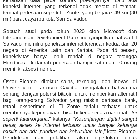
kehabisan data pada kontrak pra-bayarnya. Lalu ada
koneksi internet, yang terkenal tidak merata di tempat-
tempat pedesaan seperti El Zonte, yang berjarak 49 km (30
mil) barat daya ibu kota San Salvador.
Sebuah studi pada tahun 2020 oleh Microsoft dan
Interamerican Development Bank menyimpulkan bahwa El
Salvador memiliki penetrasi internet terendah kedua dari 20
negara di Amerika Latin dan Karibia. Pada 45 persen,
konektivitas hanya lebih rendah di negara tetangga
Honduras. Di daerah pedesaan hampir satu dari 10 orang
memiliki akses internet.
Oscar Picardo, direktur sains, teknologi, dan inovasi di
University of Francisco Gavidia, mengatakan bahwa dia
senang dengan potensi bitcoin untuk memberikan alternatif
bagi orang-orang Salvador yang miskin daripada bank,
tetapi eksperimen di El Zonte terlalu terbatas untuk
memberinya kepercayaan. bisa bekerja secara nasional. "
Ini
seperti fatamorgana
," katanya. “
Kesenjangan digital sangat
besar, akses ke internet terbatas untuk banyak keluarga
miskin dan ada prioritas dan kebutuhan lain
,” kata Picardo.
Pendidikan dan pelatihan akan diperlukan untuk