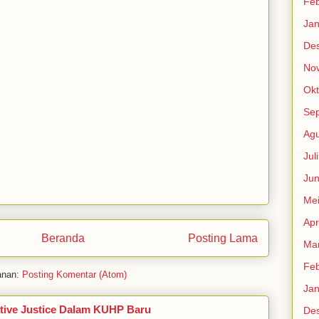
Feb
Jan
De
No
Okt
Se
Agu
Jul
Jun
Me
Apr
Beranda
Posting Lama
Mar
Feb
anan:
Posting Komentar (Atom)
Jan
tive Justice Dalam KUHP Baru
De