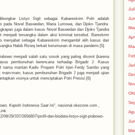
Jul
Jun
bongkar Listyo Sigit sebagai Kabareskrim Polri adalah
as pada Novel Baswedan, Maria Lumowa, dan Djoko Tjandra.
Me
ungkapan juga dalam kasus Novel Baswedan dan Djoko Tjandra
kut menjadi tersangka dalam aksi kriminal tersebut. Bareskrim
Apr
wo menjabat sebagai Kabareskrim mengambil alih kasus dari
sangka Habib Rizieq terkait kerumunan di masa pandemi.[5]
Mar
Feb
Prabowo menjadi salah satu sosok yang paling disorot (karena
asus pembunuhan berencana terhadap Brigadir J. Kasus
Jan
et nama mantan Kadiv Propam Polri Irjen Ferdy Sambo yang
k main-main, kasus pembunuhan Brigadir J juga menjadi ujian
De
tapkan visinya untuk menciptakan Polri Presisi.[6]
No
Okt
Se
bowo, Kapolri Indonesia Saat Ini
", nasional.okezone.com.,
ink:
Agu
/08/29/337/2656807/profil-dan-biodata-listyo-sigit-prabowo-
Jun
Me