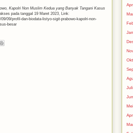
Apr
rabowo, Kapolri Non Muslim Kedua yang Banyak Tangani Kasus
iakses pada tanggal 19 Maret 2023, Link:
Mar
9/09/profil-dan-biodata-listyo-sigit-prabowo-kapolri-non-
Feb
sus-besar
Jan
De
No
Okt
Se
Agu
Jul
Jun
Me
Apr
Mar