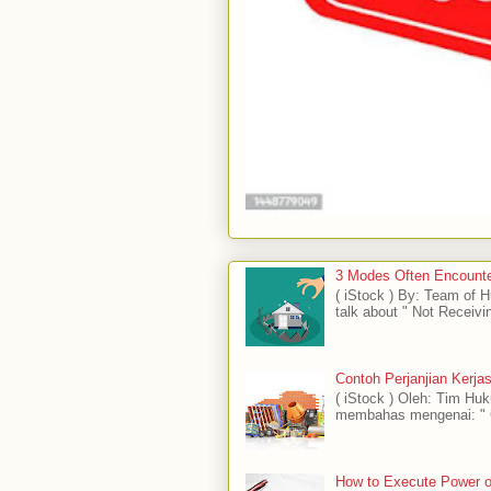
3 Modes Often Encounte
( iStock ) By: Team of
talk about " Not Receivi
Contoh Perjanjian Kerj
( iStock ) Oleh: Tim H
membahas mengenai: " C
How to Execute Power of