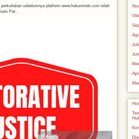
m perkuliahan sebelumnya platform www.hukumindo.com telah
No
ues Par...
Okt
Se
Agu
Jul
Jun
Me
Apr
Mar
Ho
Ten
Hu
Ko
Dis