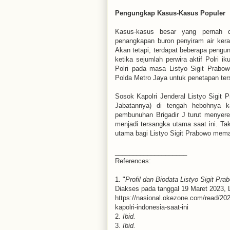
Pengungkap Kasus-Kasus Populer
Kasus-kasus besar yang pernah di
penangkapan buron penyiram air ker
Akan tetapi, terdapat beberapa peng
ketika sejumlah perwira aktif Polri i
Polri pada masa Listyo Sigit Prabo
Polda Metro Jaya untuk penetapan ter
Sosok Kapolri Jenderal Listyo Sigit 
Jabatannya) di tengah hebohnya k
pembunuhan Brigadir J turut menyer
menjadi tersangka utama saat ini. Ta
utama bagi Listyo Sigit Prabowo meman
____________________
References:
1. "
Profil dan Biodata Listyo Sigit Pra
Diakses pada tanggal 19 Maret 2023, L
https://nasional.okezone.com/read/2022
kapolri-indonesia-saat-ini
2.
Ibid.
3.
Ibid.