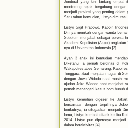
Jenderal yang kini bintang empat i
mentereng sejak bergabung dengan k
menjadi provinsi yang penting dalam p
Satu tahun kemudian, Listyo dimutasi 
Listyo Sigit Prabowo, Kapolri Indones
Dirinya menikah dengan wanita bernam
Sebelum menjabat sebagai perwira tin
Akademi Kepolisian (Akpol) angkatan 1
nya di Universitas Indonesia.[2]
Ayah 3 anak ini kemudian mendapa
Diketahui ia pernah berdinas di Po
Wakapolrestabes Semarang, Kapolrest
Tenggara. Saat menjalani tugas di Sol
dengan Jowo Widodo saat masih menj
ajudan Joko Widodo saat menjabat se
pernah menangani kasus bom bunuh diri
Listyo kemudian digeser ke Jakarta
bersamaan dengan terpilihnya Jok
berikutnya, ia ditugaskan menjadi D
lama, Listyo kembali ditarik ke Ibu K
2014. Listyo pun dipercaya menjadi
dalam beraktivitas.[4]