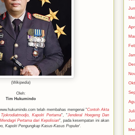
Jun
Me
Apr
Mar
Feb
Jan
De
No
(
Wikipedia
)
Okt
Se
Oleh:
Tim Hukumindo
Agu
ww.hukumindo.com telah membahas mengenai "
Contoh Akta
Jul
Tjokrodiatmodjo, Kapolri Pertama
", "
Jenderal Hoegeng Dan
Jun
 Mendagri Pertama dari Kepolisian
", pada kesempatan ini akan
owo, Kapolri Pengungkap Kasus-Kasus Populer
'.
Me