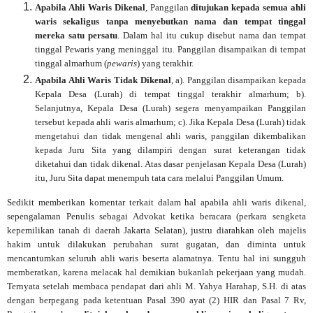
Apabila Ahli Waris Dikenal
, Panggilan
ditujukan kepada semua ahli
waris sekaligus tanpa menyebutkan nama dan tempat tinggal
mereka satu persatu
. Dalam hal itu cukup disebut nama dan tempat
tinggal Pewaris yang meninggal itu. Panggilan disampaikan di tempat
tinggal almarhum (
pewaris
) yang terakhir.
Apabila Ahli Waris Tidak Dikenal
, a). Panggilan disampaikan kepada
Kepala Desa (Lurah) di tempat tinggal terakhir almarhum; b).
Selanjutnya, Kepala Desa (Lurah) segera menyampaikan Panggilan
tersebut kepada ahli waris almarhum; c). Jika Kepala Desa (Lurah) tidak
mengetahui dan tidak mengenal ahli waris, panggilan dikembalikan
kepada Juru Sita yang dilampiri dengan surat keterangan tidak
diketahui dan tidak dikenal. Atas dasar penjelasan Kepala Desa (Lurah)
itu, Juru Sita dapat menempuh tata cara melalui Panggilan Umum.
Sedikit memberikan komentar terkait dalam hal apabila ahli waris dikenal,
sepengalaman Penulis sebagai Advokat ketika beracara (perkara sengketa
kepemilikan tanah di daerah Jakarta Selatan), justru diarahkan oleh majelis
hakim untuk dilakukan perubahan surat gugatan, dan diminta untuk
mencantumkan seluruh ahli waris beserta alamatnya. Tentu hal ini sungguh
memberatkan, karena melacak hal demikian bukanlah pekerjaan yang mudah.
Ternyata setelah membaca pendapat dari ahli M. Yahya Harahap, S.H. di atas
dengan berpegang pada ketentuan
Pasal 390 ayat (2) HIR dan Pasal 7 Rv,