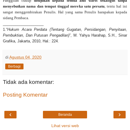
Panggilan cukup
ditujukan kepada semua ahli waris sekaligus tanpa
menyebutkan nama dan tempat tinggal mereka satu persatu
, tentu hal ini
sangat menggembirakan Penulis. Hal yang sama Penulis harapakan kepada
sidang Pembaca.
____________________
1.“
Hukum Acara Perdata (Tentang Gugatan, Persidangan, Penyitaan,
Pembuktian, Dan Putusan Pengadilan)
”, M. Yahya Harahap, S.H., Sinar
Grafika, Jakarta, 2010, Hal.: 224.
di
Agustus 04, 2020
Berbagi
Tidak ada komentar:
Posting Komentar
‹
›
Beranda
Lihat versi web