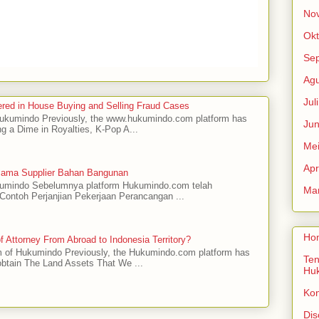
No
Okt
Se
Agu
Jul
red in House Buying and Selling Fraud Cases
 Hukumindo Previously, the www.hukumindo.com platform has
Jun
ng a Dime in Royalties, K-Pop A...
Me
Apr
asama Supplier Bahan Bangunan
ukumindo Sebelumnya platform Hukumindo.com telah
Mar
ontoh Perjanjian Pekerjaan Perancangan ...
Ho
 Attorney From Abroad to Indonesia Territory?
m of Hukumindo Previously, the Hukumindo.com platform has
Ten
obtain The Land Assets That We ...
Hu
Ko
Dis