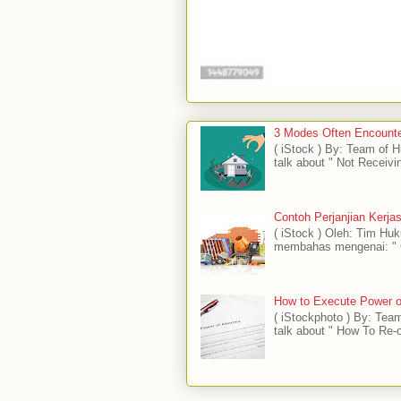
3 Modes Often Encounte
( iStock ) By: Team of
talk about " Not Receivi
Contoh Perjanjian Kerj
( iStock ) Oleh: Tim H
membahas mengenai: " C
How to Execute Power of
( iStockphoto ) By: Tea
talk about " How To Re-