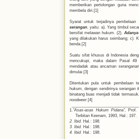
memberikan pertolongan guna mence
membela diri.[1]
Syarat untuk terjadinya pembelaan t
serangan
, yaitu: a). Yang timbul se
bersifat melawan hukum. (2).
Adanya
yang dilakukan harus seimbang; c). 
benda.[2]
Suatu sifat khusus di Indonesia den
mencukupi, maka dalam Pasal 49 a
mendadak atau ancaman seranganan s
dimulai.[3]
Ditentukan pula untuk pembelaan 
hukum, dengan sendirinya serangan i
binatang buas menjadi tidak termasuk
noodweer
.[4]
______________________________
1.
“Asas-asas Hukum Pidana”,
Prof
Terbitan Keenam, 1993, Hal.: 197.
2.
Ibid.
Hal.: 198
.
3.
Ibid.
Hal.: 198.
4.
Ibid.
Hal.: 198.