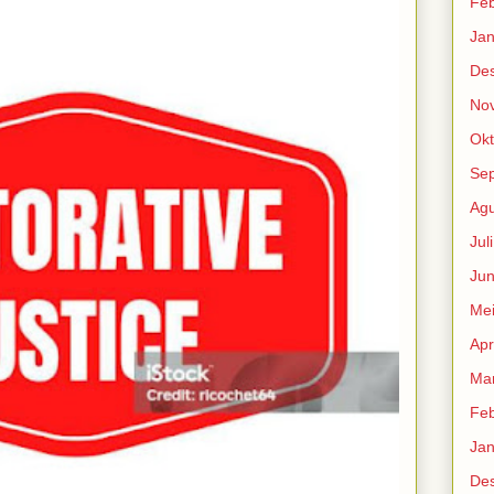
Feb
Jan
De
No
Okt
Se
Agu
Jul
Jun
Me
Apr
Mar
Feb
Jan
De