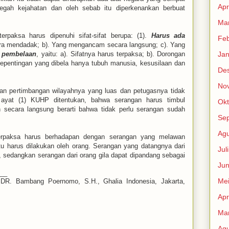
Apr
gah kejahatan dan oleh sebab itu diperkenankan berbuat
Mar
erpaksa harus dipenuhi sifat-sifat berupa: (1).
Harus ada
Feb
cara mendadak; b). Yang mengancam secara langsung; c). Yang
 pembelaan
, yaitu: a). Sifatnya harus terpaksa; b). Dorongan
Jan
Kepentingan yang dibela hanya tubuh manusia, kesusilaan dan
De
No
gan pertimbangan wilayahnya yang luas dan petugasnya tidak
yat (1) KUHP ditentukan, bahwa serangan harus timbul
Okt
ecara langsung berarti bahwa tidak perlu serangan sudah
Se
Agu
terpaksa harus berhadapan dengan serangan yang melawan
tu harus dilakukan oleh orang. Serangan yang datangnya dari
Jul
, sedangkan serangan dari orang gila dapat dipandang sebagai
Jun
___
Me
. DR. Bambang Poernomo, S.H.,
Ghalia Indonesia, Jakarta,
Apr
Mar
Agu