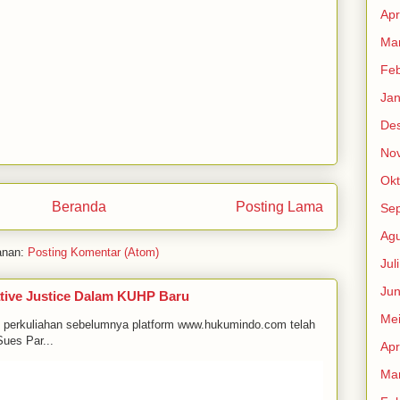
Apr
Mar
Feb
Jan
De
No
Okt
Beranda
Posting Lama
Se
Agu
anan:
Posting Komentar (Atom)
Jul
Jun
tive Justice Dalam KUHP Baru
Me
m perkuliahan sebelumnya platform www.hukumindo.com telah
ues Par...
Apr
Mar