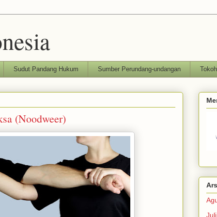
nesia
Sudut Pandang Hukum
Sumber Perundang-undangan
Toko
Me
ksa (Noodweer)
Ars
Agu
Jul