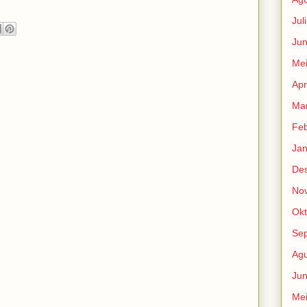
Jul
Jun
Me
Apr
Mar
Feb
Jan
De
No
Okt
Se
Agu
Jun
Me