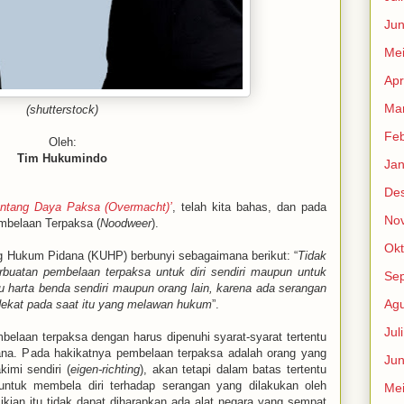
Jun
Me
Apr
Mar
(shutterstock)
Feb
Oleh:
Tim Hukumindo
Jan
De
entang Daya Paksa (Overmacht)’
, telah kita bahas, dan pada
No
embelaan Terpaksa (
Noodweer
).
Okt
ng Hukum Pidana (KUHP) berbunyi sebagaimana berikut: “
Tidak
rbuatan pembelaan terpaksa untuk diri sendiri maupun untuk
Se
u harta benda sendiri maupun orang lain, karena ada serangan
Agu
ekat pada saat itu yang melawan hukum
”.
Jul
elaan terpaksa dengan harus dipenuhi syarat-syarat tertentu
idana. Pada hakikatnya pembelaan terpaksa adalah orang yang
Jun
imi sendiri (
eigen-richting
), akan tetapi dalam batas tertentu
ntuk membela diri terhadap serangan yang dilakukan oleh
Me
kian itu tidak dapat diharapkan ada alat negara yang sempat