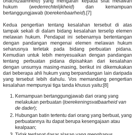
onachtzaamheid
) yang mengarah kepada sifat melawan
hukum (
wederrechtelijkheid
) dan kemampuan
bertanggungjawab (
toerekenbaarheid
).[7]
Kedua pengertian tentang kesalahan tersebut di atas
tampak sekali di dalam bidang kesalahan terselip elemen
melawan hukum. Pendapat ini sebenarnya bertentangan
dengan pandangan mengenai elemen melawan hukum
seharusnya terletak pada bidang perbuatan pidana.
Kemudian untuk lebih menyesuaikan dengan pandangan
tentang perbuatan pidana dipisahkan dari kesalahan
dengan unsurnya masing-masing, berikut ini dikemukakan
dari beberapa ahli hukum yang berpandangan lain daripada
yang tersebut lebih dahulu. Vos memandang pengertian
kesalahan mempunyai tiga tanda khusus yaitu:[8]
Kemampuan bertanggungjawab dari orang yang
melakukan perbuatan (
toerekeningsvatbaarheid van
de dader
);
Hubungan batin tertentu dari orang yang berbuat, yang
perbuatannya itu dapat berupa kesengajaan atau
kealpaan;
Tidak terdapat dasar alasan yang menghapus