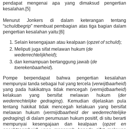
pendapat mengenai apa yang dimaksud pengertian
kesalahan.[5]
Menurut Jonkers di dalam keterangan tentang
“
schuldbegrip
” membuat pembagian atas tiga bagian dalam
pengertian kesalahan yaitu:[6]
Selain kesengajaan atau kealpaan (
opzet of schuld
);
Meliputi juga sifat melawan hukum (
de
wederrechtelijkheid
);
dan kemampuan bertanggung jawab (
de
toerekenbaarheid
).
Pompe berpendapat bahwa pengertian kesalahan
mempunyai tanda sebagai hal yang tercela (
verwijtbaarheid
)
yang pada hakikatnya tidak mencegah (
vermijdbaarheid
)
kelakuan yang bersifat melawan hukum (
der
wederrechtelijke
gedraging
). Kemudian dijelaskan pula
tentang hakikat tidak mencegah kelakuan yang bersifat
melawan hukum (
vermijdbaarheid der wederrechtelijke
gedraging
) di dalam perumusan hukum positif, di situ berarti
mempunyai kesengajaan dan kealpaan (
opzet en