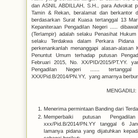
dan ASNIL ABDILLAH, S.H., para Advokat 
Tamin & Rekan, beralamat dan berkantor di
berdasarkan Surat Kuasa tertanggal 13 Mar
Kepaniteraan Pengadilan Negeri ..... dibawa
(Terlampir) adalah selaku Penasihat Huku
selaku Terdakwa dalam Perkara Pidana 
perkenankanlah menanggapi alasan-alasan 
Penuntut Umum terhadap putusan Pengadila
Februari 2015, No. XX/PID/2015/PT.YY. ya
Pengadilan Negeri ...... tertangg
XXX/Pid.B/2014/PN.YY, yang amarnya berbun
MENGADILI:
Menerima permintaan Banding dari Terd
Memperbaiki putusan Pengadil
xxx/Pid.B/2014/PN.YY tanggal 6 Ja
lamanya pidana yang dijatuhkan kepad