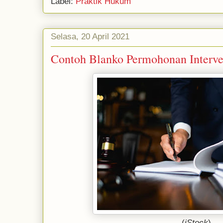
Label:
Praktik Hukum
Selasa, 20 April 2021
Contoh Blanko Permohonan Interv
(
iStock
)