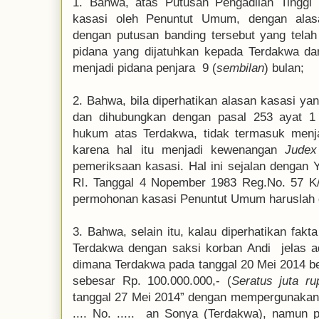
1. Bahwa, atas Putusan Pengadilan Tinggi .
kasasi oleh Penuntut Umum, dengan ala
dengan putusan banding tersebut yang tel
pidana yang dijatuhkan kepada Terdakwa dar
menjadi pidana penjara 9 (
sembilan
) bulan;
2. Bahwa, bila diperhatikan alasan kasasi 
dan dihubungkan dengan pasal 253 ayat 1 
hukum atas Terdakwa, tidak termasuk menj
karena hal itu menjadi kewenangan
Judex
pemeriksaan kasasi. Hal ini sejalan denga
RI. Tanggal 4 Nopember 1983 Reg.No. 57 K/
permohonan kasasi Penuntut Umum haruslah d
3. Bahwa, selain itu, kalau diperhatikan fak
Terdakwa dengan saksi korban Andi jelas a
dimana Terdakwa pada tanggal 20 Mei 2014 be
sebesar Rp. 100.000.000,- (
Seratus juta ru
tanggal 27 Mei 2014” dengan mempergunakan
.... No. ..... an Sonya (Terdakwa), namun