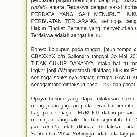
perbuatan pinjam meminjam uang Rp. 100.20
rupiah
) antara Terdakwa dengan saksi ko
PERDATA YANG SAH MENURUT HUKUM
PERBUATAN TERLARANG, sehingga dengan
Hakim Tingkat Pertama yang menyebutkan uns
Terdakwa adalah sangat keliru;
Bahwa kalaupun pada tanggal jatuh tempo
c
CBXXXXX a/n Sailendra tanggal 2o Mei 
TIDAK CUKUP DANANYA, maka hal itu men
ingkar janji (Wanprestasi) dibidang Hukum P
sehingga sanksinya adalah berupa GANT
sebagaimana dimaksud pasal 1236 dan pasal
Upaya hukum yang dapat dilakukan saksi
mengajukan gugatan pada peradilan perdata, 
Lagi pula sebagai TERBUKTI dalam perkara 
meminjam uang saksi korban sejumlah Rp. 12
juta rupiah
) telah dilunasi Terdakwa pada
September 2014. Sehingga tidak ada lagi p