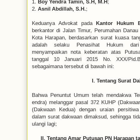
1.
Boy Yendra Tamin, S.H, M.H
;
2.
Asnil Abdillah, S.H.
;
Keduanya Advokat pada
Kantor Hukum 
berkantor di Jalan Timur, Perumahan Danau
Kota Harapan, berdasarkan surat kuasa tang
adalah selaku Penasihat Hukum da
menyampaikan nota keberatan atas Putus
tanggal 10 Januari 2015 No. XXX/Pid.B
sebagaimana tersebut di bawah ini:
I. Tentang Surat D
Bahwa Penuntut Umum telah mendakwa Te
endra) melanggar pasal 372 KUHP (Dakwaa
(Dakwaan Kedua) dengan uraian persitiwa
dalam surat dakwaan dimaksud, sehingga ti
ulangi lagi;
II. Tentang Amar Putusan PN Harapan ta