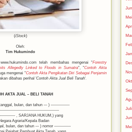
Jun
Me
Apr
Mar
(
iStock
)
Feb
Oleh:
Tim Hukumindo
Jan
www.hukumindo.com telah membahas mengenai "
Forestry
De
ts Allegedly Linked to Floods in Sumatra
", "
Contoh Akta
No
juga mengenai "
Contoh Akta Pengikatan Diri Sebagai Penjamin
kan dibahas perihal '
Contoh Akta Jual Beli Tanah
'.
Okt
Se
H AKTA JUAL – BELI TANAH
Agu
 tanggal, bulan, dan tahun --- ) ----------------
Jul
--------------------------------------------------
a ------------- , SARJANA HUKUM,) yang
Jun
Negara Agraria/Kepala Badan
, bulan, dan tahun --- ) nomor --------------
Me
 sebagai Pejabat Pembuat Akta Tanah, yang