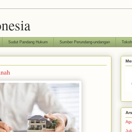
nesia
Sudut Pandang Hukum
Sumber Perundang-undangan
Toko
Me
anah
Ars
Agu
Jul