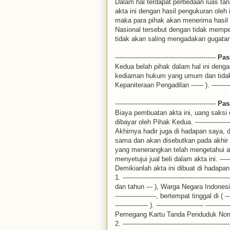
Dalam hal terdapat perbedaan luas tan
akta ini dengan hasil pengukuran oleh
maka para pihak akan menerima hasil
Nasional tersebut dengan tidak memper
tidak akan saling mengadakan gugatan. -------
-------------------------------------------------
Pas
Kedua belah pihak dalam hal ini deng
kediaman hukum yang umum dan tidak b
Kepaniteraan Pengadilan ------ ). ---------------
-------------------------------------------------
Pas
Biaya pembuatan akta ini, uang saksi d
dibayar oleh Pihak Kedua. -----------------------
Akhirnya hadir juga di hadapan saya, d
sama dan akan disebutkan pada akhir akta ini
yang menerangkan telah mengetahui ap
menyetujui jual beli dalam akta ini. -----------
Demikianlah akta ini dibuat di hadapan para
1. ----------------------------------------------
dan tahun --- ), Warga Negara Indonesia, Pe
--------------------, bertempat tinggal di ( --
---------------- ). ----------------------- ------------
Pemegang Kartu Tanda Penduduk Nomor : ----
2. ----------------------------------------------