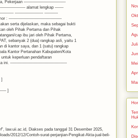
kerjaan ----------------------------------
No
--------------------- alamat lengkap -------
----------- ----------------------- -----------
Okt
---------------------------------------
cakan serta dijelaskan, maka sebagai bukti
Se
an oleh Pihak Pertama dan Pihak
Agu
atangani/cap ibu jari oleh Pihak Pertama,
AT, sebanyak 2 (dua) rangkap asli, yaitu 1
Jul
n di kantor saya, dan 1 (satu) rangkap
ala Kantor Pertanahan Kabupaten/Kota
Jun
-------- untuk keperluan pendaftaran
----------------------------------------------
Me
Apr
 ]
Mar
----- ]
Ho
Ten
Hu
Ko
H
", law.uii.ac.id, Diakses pada tanggal 31 Desember 2025,
uploads/2012/12/Contoh-surat-perjanjian-Pengikat-Akta-jual-beli-
Dis