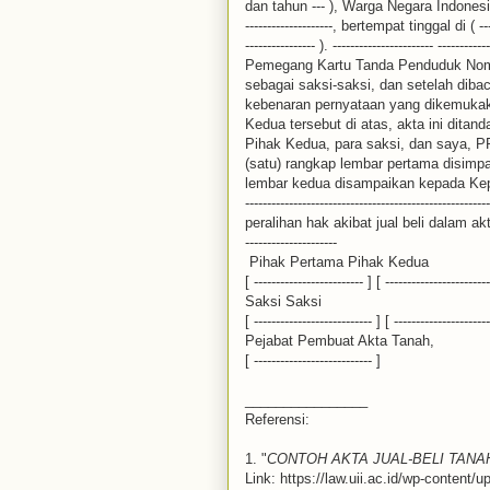
dan tahun --- ), Warga Negara Indonesia, Pe
--------------------, bertempat tinggal di ( --
---------------- ). ----------------------- ------------
Pemegang Kartu Tanda Penduduk Nomor : ----
sebagai saksi-saksi, dan setelah diba
kebenaran pernyataan yang dikemukak
Kedua tersebut di atas, akta ini ditand
Pihak Kedua, para saksi, dan saya, PP
(satu) rangkap lembar pertama disimpa
lembar kedua disampaikan kepada Kep
------------------------------------------------
peralihan hak akibat jual beli dalam akta ini. 
---------------------
Pihak Pertama Pihak Kedua
[ ------------------------- ] [ ------------------------
Saksi Saksi
[ --------------------------- ] [ ----------------------
Pejabat Pembuat Akta Tanah,
[ --------------------------- ]
________________
Referensi:
1. "
CONTOH AKTA JUAL-BELI TANA
Link: https://law.uii.ac.id/wp-content/