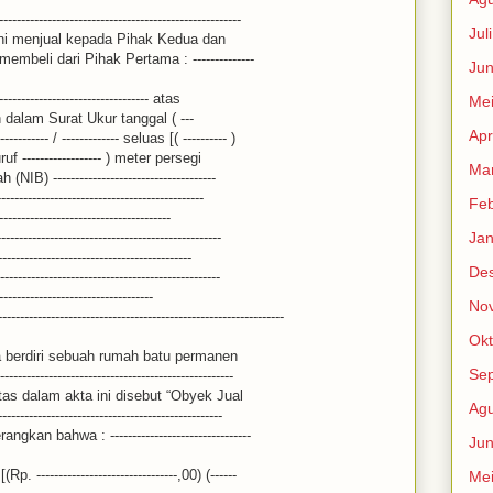
----------------------------------------------
Jul
ni menjual kepada Pihak Kedua dan
beli dari Pihak Pertama : --------------
Jun
------------------------------- atas
Me
dalam Surat Ukur tanggal ( ---
Apr
----- / ------------- seluas [( ---------- )
uf ------------------ ) meter persegi
Mar
) -------------------------------------
---------------------------------------------
Feb
--------------------------------------
----------------------------------------------
Jan
----------------------------------------
De
----------------------------------------------
----------------------------------
No
------------------------------------------------------------
Okt
 berdiri sebuah rumah batu permanen
Se
----------------------------------------------
tas dalam akta ini disebut “Obyek Jual
Agu
--------------------------------------------------
n bahwa : --------------------------------
Jun
 --------------------------------,00) (------
Me