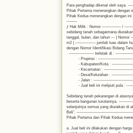
Para penghadap dikenal oleh saya. -------------
Pihak Pertama menerangkan dengan i
Pihak Kedua menerangkan dengan ini mem
---------
ƒ Hak Milik : Nomor ---------------- / ----------
sebidang tanah sebagaimana diuraikan 
tanggal, bulan, dan tahun --- ) Nomor --------
m2 ( ----------------- jumlah luas dalam hur
dengan Nomor Identifikasi Bidang Tanah (NIB
. --------------------- terletak di : ----------------
- Propinsi : ------------------------------
- Kabupaten/Kota : ----------------------
- Kecamatan : ----------------------------
- Desa/Kelurahan : ----------------------
- Jalan : ----------------------------------
- Jual beli ini meliputi pula : ----------
Sebidang tanah pekarangan di atasnya
beserta bangunan turutannya. -------------------
selanjutnya semua yang diuraikan di a
Beli”. ------------------------------------------------
Pihak Pertama dan Pihak Kedua menerangka
a. Jual beli ini dilakukan dengan harga [(Rp.