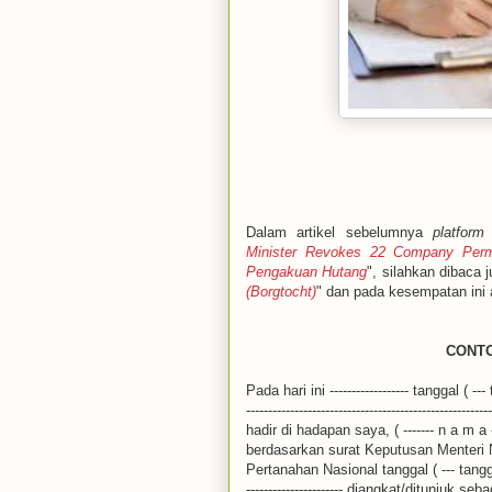
Dalam artikel sebelumnya
platform
Minister Revokes 22 Company Permi
Pengakuan Hutang
", silahkan dibaca 
(Borgtocht)
" dan pada kesempatan ini a
CONTO
Pada hari ini ------------------ tanggal ( ---
--------------------------------------------------------
hadir di hadapan saya, ( ------- n a m 
berdasarkan surat Keputusan Menteri 
Pertanahan Nasional tanggal ( --- tanggal
---------------------- diangkat/ditunjuk