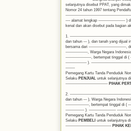
selanjutnya disebut PPAT, yang dima
Nomor 24 tahun 1997 tentang Pendaftara
----------------------------------------------------
---- alamat lengkap ----------------------
kenal dan akan disebut pada bagian akhir akt
1. ----------------------------------------------
dan tahun --- ), dan tanah yang dijual
bersama dari --------------------------------,
-------------------, Warga Negara Indonesia, 
----------------------, bertempat tinggal di ( 
------------------ ). ----------------------------------
--------
Pemegang Kartu Tanda Penduduk Nomor : ----
Selaku
PENJUAL
untuk selanjutnya diseb
------------------------------------
PIHAK PER
2. ----------------------------------------------
dan tahun --- ), Warga Negara Indonesia, Pe
--------------------, bertempat tinggal di ( --
---------------- ). ----------------------- ------------
Pemegang Kartu Tanda Penduduk Nomor : ----
Selaku
PEMBELI
untuk selanjutnya diseb
---------------------------------------
PIHAK K