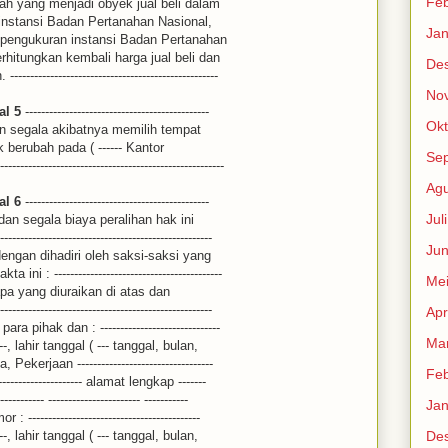
Feb
ah yang menjadi obyek jual beli dalam
 instansi Badan Pertanahan Nasional,
Jan
 pengukuran instansi Badan Pertanahan
hitungkan kembali harga jual beli dan
De
---------------------------------------------
No
al 5
----------------------------------------------
Okt
an segala akibatnya memilih tempat
erubah pada ( ------ Kantor
Se
--------------------------------------------------
Agu
al 6
----------------------------------------------
Jul
an segala biaya peralihan hak ini
-----------------------------------------------
Jun
engan dihadiri oleh saksi-saksi yang
 : ------------------------------------------
Me
a yang diuraikan di atas dan
-----------------------------------------------
Apr
 pihak dan : ------------------------------
Mar
--------, lahir tanggal ( --- tanggal, bulan,
kerjaan ----------------------------------
Feb
--------------------- alamat lengkap -------
----------- ----------------------- -----------
Jan
---------------------------------------
--------, lahir tanggal ( --- tanggal, bulan,
De