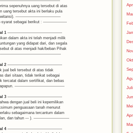
---------------------------------------------
Apr
rima sepenuhnya uang tersebut di atas
 uang tersebut akta ini berlaku pula
Mar
). --------------------------------------
yarat sebagai berikut : --------------------
Feb
Jan
al 1
----------------------------------------------
aikan dalam akta ini telah menjadi milik
De
ntungan yang didapat dari, dan segala
rsebut di atas menjadi hak/beban Pihak
No
--------------------------------------------------
Okt
al 2
----------------------------------------------
Se
ual beli tersebut di atas tidak
 dari sitaan, tidak terikat sebagai
Agu
 tercatat dalam sertifikat, dan bebas
 ------------------------------------------
Jul
al 3
----------------------------------------------
Jun
hwa dengan jual beli ini kepemilikan
Me
aksimum penguasaan tanah menurut
erlaku sebagaimana tercantum dalam
Apr
dan tahun --- ). ------------------------------
Mar
al 4
----------------------------------------------