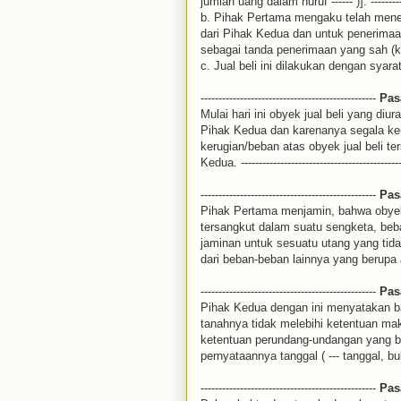
jumlah uang dalam huruf ------ )]. --------------
b. Pihak Pertama mengaku telah mene
dari Pihak Kedua dan untuk penerimaan
sebagai tanda penerimaan yang sah (kwitansi
c. Jual beli ini dilakukan dengan syarat-s
-------------------------------------------------
Pas
Mulai hari ini obyek jual beli yang diur
Pihak Kedua dan karenanya segala keu
kerugian/beban atas obyek jual beli te
Kedua. ----------------------------------------------
-------------------------------------------------
Pas
Pihak Pertama menjamin, bahwa obyek j
tersangkut dalam suatu sengketa, bebas
jaminan untuk sesuatu utang yang tidak
dari beban-beban lainnya yang berupa apapun.
-------------------------------------------------
Pas
Pihak Kedua dengan ini menyatakan ba
tanahnya tidak melebihi ketentuan m
ketentuan perundang-undangan yang b
pernyataannya tanggal ( --- tanggal, bulan, 
-------------------------------------------------
Pas