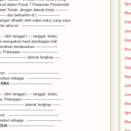
Apr
ksud dalam Pasal 7 Peraturan Pemerintah
n Tanah, dengan daerah kerja -----------
Mar
--------- dan berkantor di ( -------------------
- ) dengan dihadiri oleh saksi-saksi yang saya
Feb
a ini : -------------------------------------
Jan
--------, lahir tanggal ( --- tanggal, bulan,
De
 ini merupakan hasil pembagian hak
 demikian berdasarkan -------------------
No
Pekerjaan --------------------------------
----------------------- alamat lengkap -----
Okt
----------------------------------------------
Se
---------------------------------------
Agu
ut sebagai : -----------------------------
TAMA
------------------------------------
Jul
--------, lahir tanggal ( --- tanggal, bulan,
Jun
kerjaan ----------------------------------
Me
--------------------- alamat lengkap -------
----------- ----------------------- -----------
Apr
---------------------------------------
ut sebagai : ------------------------------
Mar
EDUA
---------------------------------------
Agu