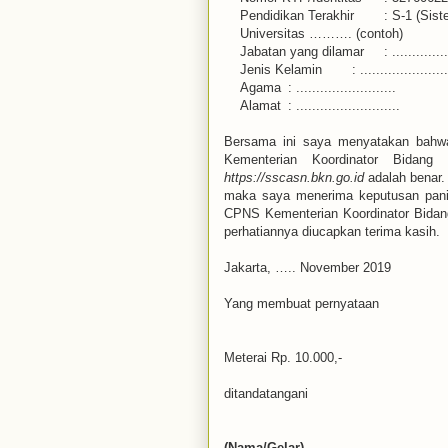
Pendidikan Terakhir
: S-1 (Sis
Universitas ………. (contoh)
Jabatan yang dilamar
: .............
Jenis Kelamin
: ......................
Agama
: .........................
Alamat
: ..........................
Bersama ini saya menyatakan bahw
Kementerian Koordinator Bidang
https://sscasn.bkn.go.id
adalah benar.
maka saya menerima keputusan panit
CPNS Kementerian Koordinator Bidan
perhatiannya diucapkan terima kasih.
Jakarta, ….. November 2019
Yang membuat pernyataan
Meterai Rp. 10.000,-
ditandatangani
(Nama/Gelar)