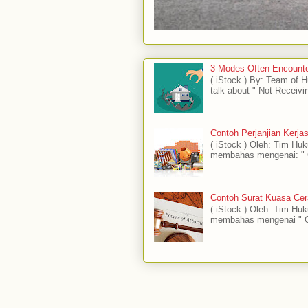
3 Modes Often Encounte
( iStock ) By: Team of
talk about " Not Receivi
Contoh Perjanjian Kerj
( iStock ) Oleh: Tim H
membahas mengenai: " C
Contoh Surat Kuasa Cer
( iStock ) Oleh: Tim H
membahas mengenai " C