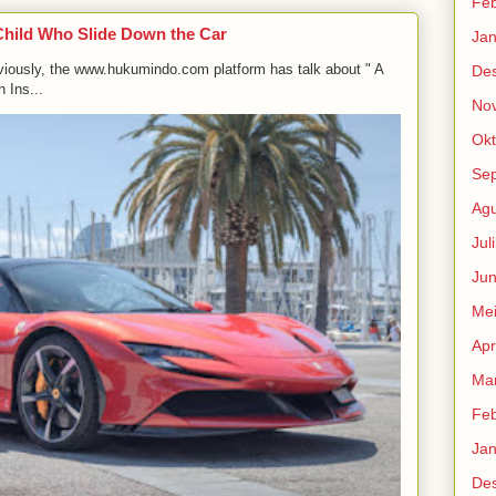
Feb
Child Who Slide Down the Car
Jan
viously, the www.hukumindo.com platform has talk about " A
De
 Ins...
No
Okt
Se
Agu
Jul
Jun
Me
Apr
Mar
Feb
Jan
De