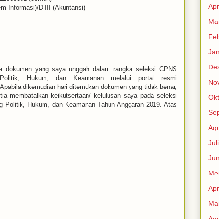
Apr
tem Informasi)/D-III (Akuntansi)
Mar
............
...
Feb
Jan
De
a dokumen yang saya unggah dalam rangka seleksi CPNS
 Politik, Hukum, dan Keamanan melalui portal resmi
No
 Apabila dikemudian hari ditemukan dokumen yang tidak benar,
ia membatalkan keikutsertaan/ kelulusan saya pada seleksi
Okt
g Politik, Hukum, dan Keamanan Tahun Anggaran 2019. Atas
Se
Agu
Jul
Jun
Me
Apr
Mar
Agu