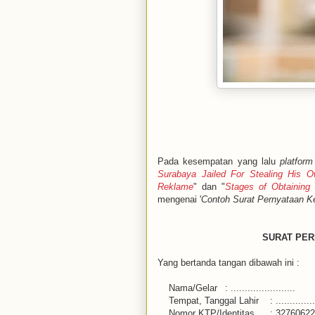
Pada kesempatan yang lalu
platform
Surabaya Jailed For Stealing His 
Reklame
" dan "
Stages of Obtaining 
mengenai '
Contoh Surat Pernyataan 
SURAT PE
Yang bertanda tangan dibawah ini :
Nama/Gelar
: .......................
Tempat, Tanggal Lahir
: ..............
Nomor KTP/Identitas
: 32760622