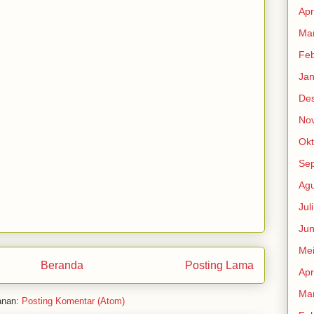
Apr
Mar
Feb
Jan
De
No
Okt
Se
Agu
Jul
Jun
Me
Beranda
Posting Lama
Apr
Mar
anan:
Posting Komentar (Atom)