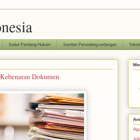
nesia
Sudut Pandang Hukum
Sumber Perundang-undangan
Toko
Me
n Kebenaran Dokumen
Ars
Agu
Jul