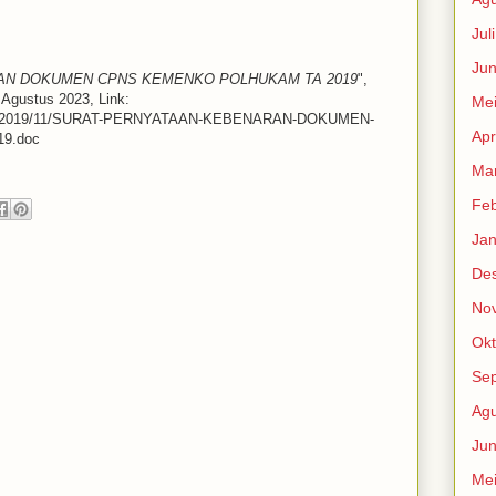
Jul
Jun
AN DOKUMEN CPNS KEMENKO POLHUKAM TA 2019
",
 Agustus 2023, Link:
Me
gahan/2019/11/SURAT-PERNYATAAN-KEBENARAN-DOKUMEN-
Apr
9.doc
Mar
Feb
Jan
De
No
Okt
Se
Agu
Jun
Me