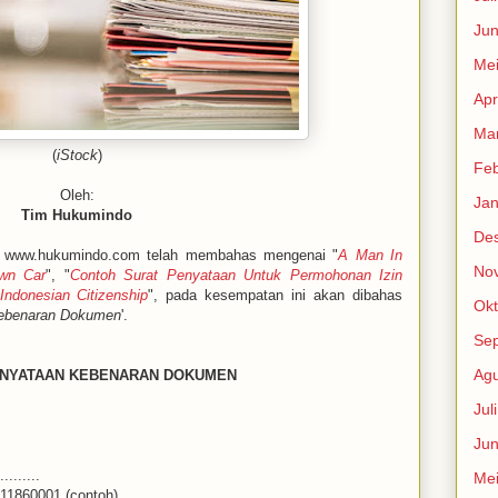
Jun
Me
Apr
Mar
(
iStock
)
Feb
Oleh:
Jan
Tim Hukumindo
De
www.hukumindo.com telah membahas mengenai "
A Man In
No
Own Car
", "
Contoh Surat Penyataan Untuk Permohonan Izin
Indonesian Citizenship
", pada kesempatan ini akan dibahas
Okt
Kebenaran Dokumen
'.
Se
Agu
RNYATAAN KEBENARAN DOKUMEN
Jul
Jun
.........
Me
11860001 (contoh)