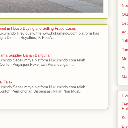
No
Okt
Se
red in House Buying and Selling Fraud Cases
Agu
 Hukumindo Previously, the www.hukumindo.com platform has
ng a Dime in Royalties, K-Pop A...
Jul
Jun
asama Supplier Bahan Bangunan
Me
ukumindo Sebelumnya platform Hukumindo.com telah
ontoh Perjanjian Pekerjaan Perancangan ...
Apr
Mar
ai Talak
ukumindo Sebelumnya platform Hukumindo.com telah
ontoh Permohonan Dispensasi Nikah Non Musl...
Ho
Ten
Hu
Ko
Dis