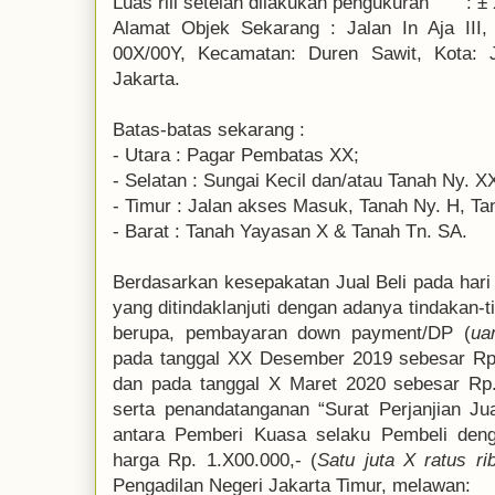
Luas riil setelah dilakukan pengukuran
:
±
Alamat Objek Sekarang
:
Jalan In Aja II
00X/00Y, Kecamatan: Duren Sawit, Kota: Ja
Jakarta.
Batas-batas sekarang
:
-
Utara
:
Pagar Pembatas XX;
-
Selatan
:
Sungai Kecil dan/atau Tanah Ny. X
-
Timur
:
Jalan akses Masuk, Tanah Ny. H, Ta
-
Barat
:
Tanah Yayasan X & Tanah Tn. SA.
Berdasarkan kesepakatan Jual Beli pada ha
yang ditindaklanjuti dengan adanya tindakan-
berupa, pembayaran down payment/DP (
ua
pada tanggal XX Desember 2019 sebesar Rp.
dan pada tanggal X Maret 2020 sebesar Rp.
serta penandatanganan “Surat Perjanjian Ju
antara Pemberi Kuasa selaku Pembeli den
harga Rp. 1.X00.000,- (
Satu juta X ratus ri
Pengadilan Negeri Jakarta Timur, melawan: