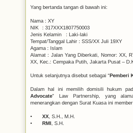
Yang bertanda tangan di bawah ini:
Nama
:
 XY
NIK
:
317XXX1807750003
Jenis Kelamin
:
Laki-laki
Tempat/Tanggal Lahir
:
 SSS
/XX Juli 19XY
Agama
:
Islam
Alamat
:
Jalan Yang Diberkati, Nomor: XX, 
XX, Kec.: Cempaka Putih, Jakarta Pusat – D.K
Untuk selanjutnya disebut sebagai “
Pemberi 
Dalam hal ini memilih domisili hukum pa
Advocate
” Law Partnership, yang alama
menerangkan dengan Surat Kuasa ini member
•
XX
, S.H., M.H.
•
RMI
, S.H.