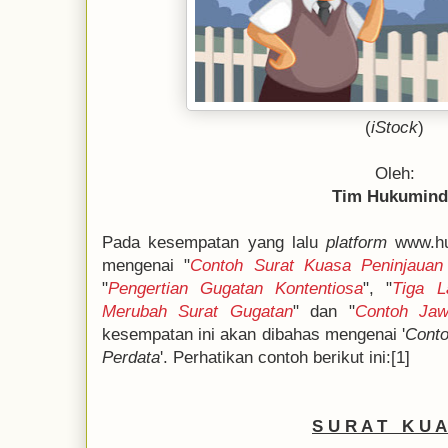
(
iStock
)
Oleh:
Tim Hukumin
Pada kesempatan yang lalu
platform
www.hu
mengenai "
Contoh Surat Kuasa Peninjauan
"
Pengertian Gugatan Kontentiosa
", "
Tiga L
Merubah Surat Gugatan
" dan "
Contoh Jaw
kesempatan ini akan dibahas mengenai '
Conto
Perdata
'. Perhatikan contoh berikut ini:[1]
S U R A T K U A