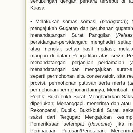
sehubungan dengan perkara tersebut di a
Kuasa:
•
Melakukan somasi-somasi (
peringatan
); 
mengajukan Gugatan dan perubahan gugatan
menandatangani Surat Panggilan (
Relaas
persidangan-persidangan; menghadiri setia
atau menolak setiap hasil mediasi; melak
maupun di dalam Pengadilan atas seizin P
menandatangani perjanjian perdamaian (
menandatangani dan mengajukan surat-s
seperti permohonan sita conservatoir, sita r
provisi, permohonan putusan serta merta (
u
permohonan-permohonan lainnya; Membuat, 
Replik, Bukti-bukti Surat; Menghadirkan Saks
diperlukan; Menanggapi, menerima dan ata
Rekonpensi, Duplik, Bukti-bukti Surat, sak
saksi dari Tergugat; Mengajukan kesimp
Pemeriksaan setempat (
descente
) jika m
Pembacaan Putusan/Penetapan; Menerim