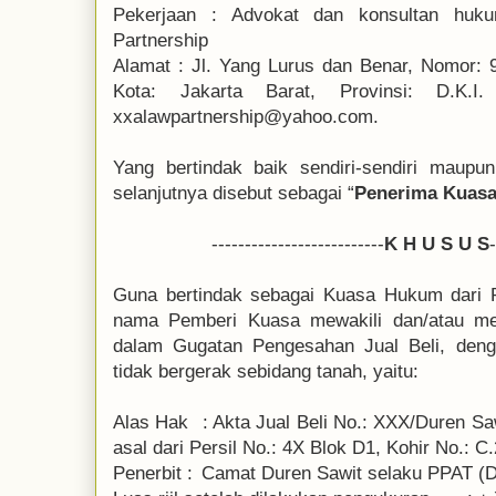
Pekerjaan
:
Advokat dan konsultan huk
Partnership
Alamat
:
Jl. Yang Lurus dan Benar, Nomor: 9
Kota: Jakarta Barat, Provinsi: D.K.I
xxalawpartnership@yahoo.com.
Yang bertindak baik sendiri-sendiri maup
selanjutnya disebut sebagai “
Penerima Kuas
--------------------------
K H U S U S
Guna bertindak sebagai Kuasa Hukum dari 
nama Pemberi Kuasa mewakili dan/atau me
dalam Gugatan Pengesahan Jual Beli, deng
tidak bergerak sebidang tanah, yaitu:
Alas Hak
:
Akta Jual Beli No.: XXX/Duren Sa
asal dari Persil No.: 4X Blok D1, Kohir No.: 
Penerbit
:
Camat Duren Sawit selaku PPAT (D