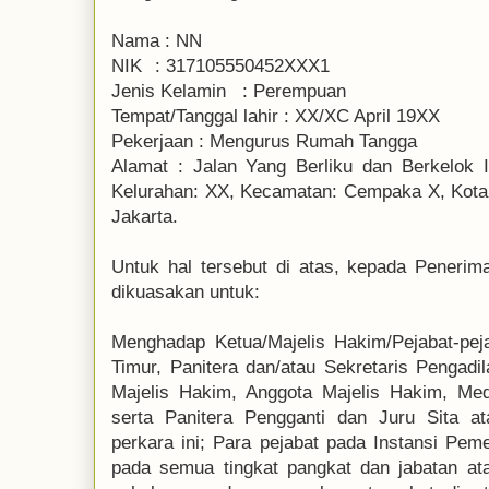
Nama
:
 NN
NIK
:
317105550452XXX1
Jenis Kelamin
:
Perempuan
Tempat/Tanggal lahir
:
 XX
/XC April 19XX
Pekerjaan
:
Mengurus Rumah Tangga
Alamat
:
Jalan Yang Berliku dan Berkelok 
Kelurahan: XX, Kecamatan: Cempaka X, Kota: 
Jakarta.
Untuk hal tersebut di atas, kepada Pener
dikuasakan untuk:
Menghadap Ketua/Majelis Hakim/Pejabat-pej
Timur, Panitera dan/atau Sekretaris Pengadi
Majelis Hakim, Anggota Majelis Hakim, Med
serta Panitera Pengganti dan Juru Sita a
perkara ini; Para pejabat pada Instansi Pem
pada semua tingkat pangkat dan jabatan atau